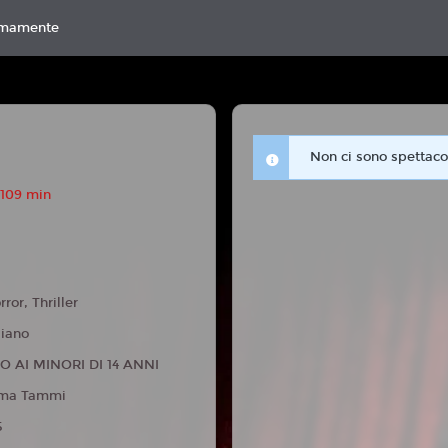
imamente
Non ci sono spettacol
 109 min
rror, Thriller
liano
O AI MINORI DI 14 ANNI
ma Tammi
5